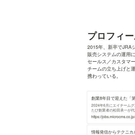
プロフィー
2015年、新卒でJ
販売システムの運用に
セールス／カスタマ
チームの立ち上げと
携わっている。
2024年6月にエイチーム
たび創業者の松田承一が代
任することとなりました。
https://jobs.microcms.c
ス領域をリードしてきた鈴