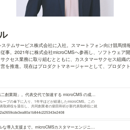
ル
RAシステムサービス株式会社に入社。スマートフォン向け競馬情
従事。2021年に株式会社microCMSへ参画し、ソフトウェ
ーサクセス業務に取り組むとともに、カスタマーサクセス組織
運営を推進。現在はプロダクトマネージャーとして、プロダク
創業8年目で迎えた「第二創業期」。代表交代で加速する microCMS の成長戦略
グループの傘下に入り、1年半ほどが経過したmicroCMS。この
表取締役を退任し、共同創業者の柴田和祈が新代表取締役に就
 それに伴い、経営体制を刷新。これまで取締役としてビジネ
o.jp/2a2659cde3ea80a1b844c225343e2408
木琢人に加え、プロダクトマネージャーの清水環
情報発信からテクニカルな導入支援まで。microCMSカスタマーエンジニアの仕事って何？